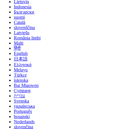
Lietuvių
Indonesia
Български
suomi
Català
slovenščina
Latviešu
România limbi
Malti
हिंदी
English
日本語
Ελληνικά
Melayu
Türkçe
íslenska
Bai Miaowen
Cymraeg
עברית
Svenska
українська
Português
bosanski
Nederlands
slovenčina